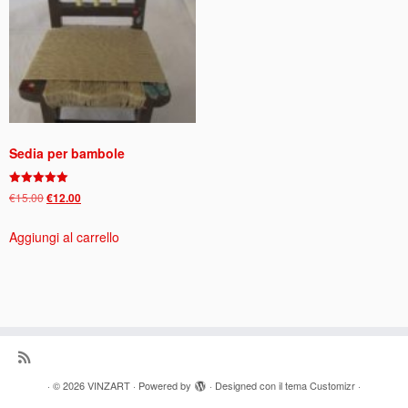
Sedia per bambole
Valutato
Il
Il
€
15.00
€
12.00
5.00
prezzo
prezzo
su 5
Aggiungi al carrello
originale
attuale
era:
è:
€15.00.
€12.00.
·
© 2026
VINZART
·
Powered by
·
Designed con il
tema Customizr
·