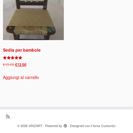
Sedia per bambole
Valutato
Il
Il
€
15.00
€
12.00
5.00
prezzo
prezzo
su 5
Aggiungi al carrello
originale
attuale
era:
è:
€15.00.
€12.00.
·
© 2026
VINZART
·
Powered by
·
Designed con il
tema Customizr
·